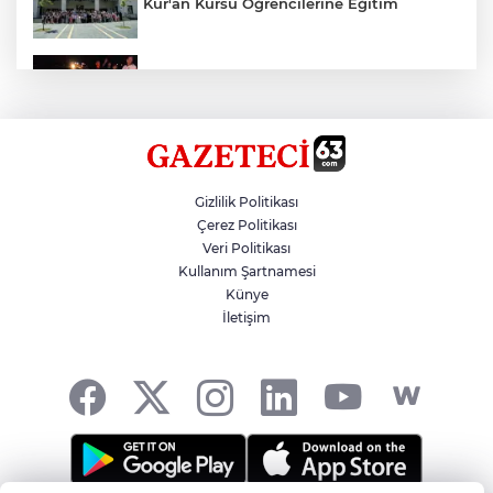
Kur'an Kursu Öğrencilerine Eğitim
Otomobil Eşeğe Çarptı 4 Yaralı
Siverek’te Mahmut Gülel Dönemi
Gizlilik Politikası
Çerez Politikası
Veri Politikası
Filistin Konvoyuna Coşkulu Karşılama
Kullanım Şartnamesi
Künye
İletişim
Kazada 1 Kişi Öldü, 1 Kişi Yaralandı