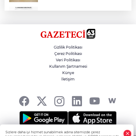
Çok Sayıda Ürün Ele Geçirildi
Hikmet Başak’tan Ulaşım Çalışması
Gizlilik Politikası
Çerez Politikası
Veri Politikası
Atatürk Bulvarında Asfalt Yenileniyor
Kullanım Şartnamesi
Künye
İletişim
Gazze'de Soykırım Devam Ediyor
Sizlere daha iyi hizmet sunabilmek adına sitemizde çerez
Şanlıurfa'nın Haber Noktası... -
HABER YAZILIMI
ve