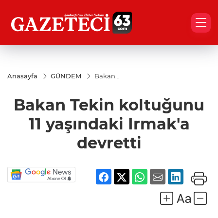
Anasayfa
GÜNDEM
Bakan
Tekin
koltuğunu
Bakan Tekin koltuğunu
11
yaşındaki
Irmak'a
11 yaşındaki Irmak'a
devretti
devretti