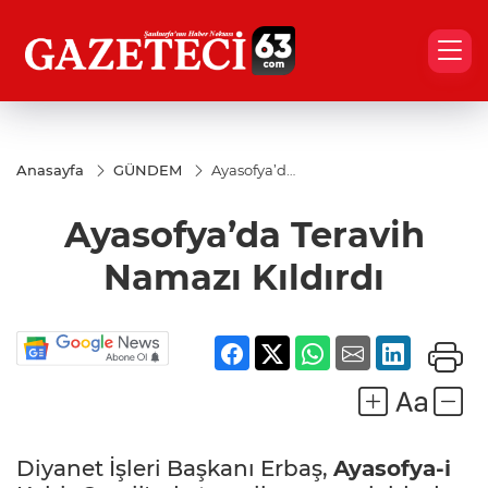
Anasayfa
GÜNDEM
Ayasofya’da
Teravih
Namazı
Ayasofya’da Teravih
Kıldırdı
Namazı Kıldırdı
Diyanet İşleri Başkanı Erbaş,
Ayasofya-i