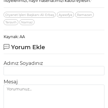
fidyelerimizi, hayır hasenatımızı kabul eylesin."
Diyanet İşleri Başkanı Ali Erbaş
Ayasofya
Ramazan
Teravih
Namaz
Kaynak: AA
Yorum Ekle
Adınız Soyadınız
Mesaj