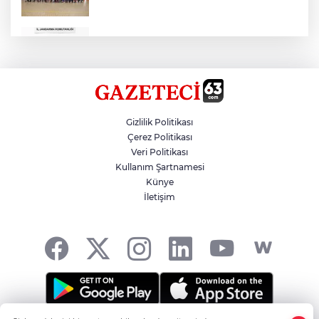
Çok Sayıda Ürün Ele Geçirildi
Hikmet Başak’tan Ulaşım Çalışması
Gizlilik Politikası
Çerez Politikası
Veri Politikası
Atatürk Bulvarında Asfalt Yenileniyor
Kullanım Şartnamesi
Künye
İletişim
Gazze'de Soykırım Devam Ediyor