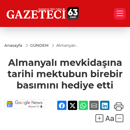
Anasayfa
GÜNDEM
Almanyalı
mevkidaşına
tarihi
Almanyalı mevkidaşına
mektubun
birebir
basımını
tarihi mektubun birebir
hediye etti
basımını hediye etti