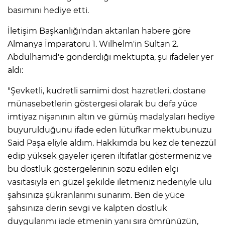
basımını hediye etti.
İletişim Başkanlığı'ndan aktarılan habere göre
Almanya İmparatoru 1. Wilhelm'in Sultan 2.
Abdülhamid'e gönderdiği mektupta, şu ifadeler yer
aldı:
"Şevketli, kudretli samimi dost hazretleri, dostane
münasebetlerin göstergesi olarak bu defa yüce
imtiyaz nişanının altın ve gümüş madalyaları hediye
buyurulduğunu ifade eden lütufkar mektubunuzu
Said Paşa eliyle aldım. Hakkımda bu kez de tenezzül
edip yüksek gayeler içeren iltifatlar göstermeniz ve
bu dostluk göstergelerinin sözü edilen elçi
vasıtasıyla en güzel şekilde iletmeniz nedeniyle ulu
şahsınıza şükranlarımı sunarım. Ben de yüce
şahsınıza derin sevgi ve kalpten dostluk
duygularımı iade etmenin yanı sıra ömrünüzün,