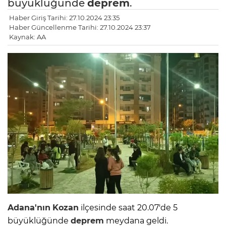
büyüklüğünde
deprem
.
Haber Giriş Tarihi: 27.10.2024 23:35
Haber Güncellenme Tarihi: 27.10.2024 23:37
Kaynak: AA
Adana'nın
Kozan
ilçesinde saat 20.07'de 5
büyüklüğünde
deprem
meydana geldi.