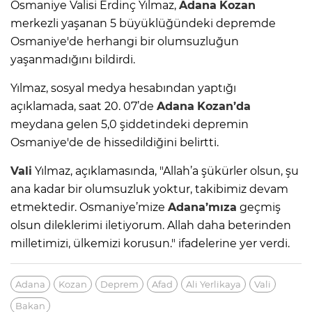
Osmaniye Valisi Erdinç Yılmaz,
Adana
Kozan
merkezli yaşanan 5 büyüklüğündeki depremde
Osmaniye'de herhangi bir olumsuzluğun
yaşanmadığını bildirdi.
Yılmaz, sosyal medya hesabından yaptığı
açıklamada, saat 20. 07’de
Adana
Kozan’da
meydana gelen 5,0 şiddetindeki depremin
Osmaniye'de de hissedildiğini belirtti.
Vali
Yılmaz, açıklamasında, "Allah’a şükürler olsun, şu
ana kadar bir olumsuzluk yoktur, takibimiz devam
etmektedir. Osmaniye’mize
Adana’mıza
geçmiş
olsun dileklerimi iletiyorum. Allah daha beterinden
milletimizi, ülkemizi korusun." ifadelerine yer verdi.
Adana
Kozan
Deprem
Afad
Ali Yerlikaya
Vali
Bakan