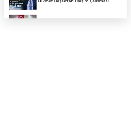
Hikmet Başak’tan Ulaşım Çalışması
Haliliye'den Gençlere Büyük Destek
Çok Sayıda Ürün Ele Geçirildi
Taş Tepelere Yurt Dışı Tanıtımı
Gazze'de Soykırım Devam Ediyor