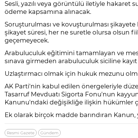
Sesli, yazılı veya görüntülü iletiyle hakare
ödeme kapsamına alınacak.
Soruşturulması ve kovuşturulması şikayete
şikayet süresi, her ne suretle olursa olsun fii
geçemeyecek.
Arabuluculuk eğitimini tamamlayan ve mesle
sınava girmeden arabuluculuk siciline kayıt 
Uzlaştırmacı olmak için hukuk mezunu olma 
AK Parti'nin kabul edilen önergeleriyle dü
Tasarruf Mevduatı Sigorta Fonu'nun kayyu
Kanunu'ndaki değişikliğe ilişkin hükümler çı
Ek olarak birçok madde barındıran Kanun, y
Resmi Gazete
Gündem