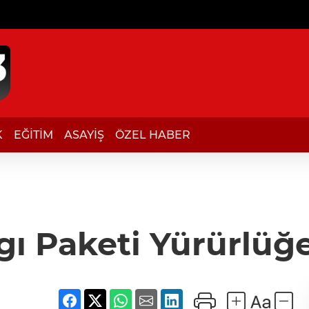
K
EĞİTİM
ASAYİŞ
ÖZEL HABER
rgı Paketi Yürürlüğe