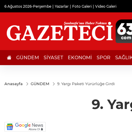
6 Ağustos 2026-Perşembe
Yazarlar
Foto Galeri
Video Galeri
GÜNDEM
SİYASET
EKONOMİ
SPOR
SAĞLI
Anasayfa
GÜNDEM
9. Yargı Paketi Yürürlüğe Girdi
9. Ya