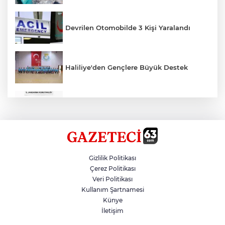
Devrilen Otomobilde 3 Kişi Yaralandı
Haliliye'den Gençlere Büyük Destek
Çok Sayıda Ürün Ele Geçirildi
Hikmet Başak’tan Ulaşım Çalışması
Gizlilik Politikası
Çerez Politikası
Veri Politikası
Atatürk Bulvarında Asfalt Yenileniyor
Kullanım Şartnamesi
Künye
İletişim
Gazze'de Soykırım Devam Ediyor