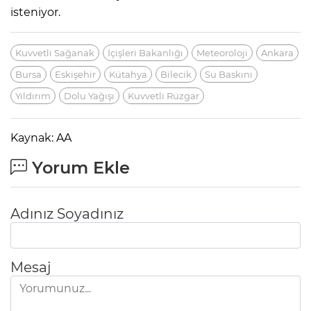
isteniyor.
Kuvvetli Sağanak
İçişleri Bakanlığı
Meteoroloji
Ankara
Bursa
Eskişehir
Kütahya
Bilecik
Su Baskını
Yıldırım
Dolu Yağışı
Kuvvetli Rüzgar
Kaynak: AA
Yorum Ekle
Adınız Soyadınız
Mesaj