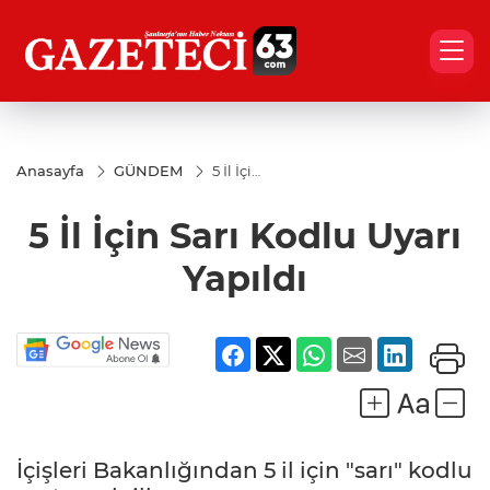
Anasayfa
GÜNDEM
5 İl İçin
Sarı
Kodlu
5 İl İçin Sarı Kodlu Uyarı
Uyarı
Yapıldı
Yapıldı
İçişleri Bakanlığından 5 il için "sarı" kodlu