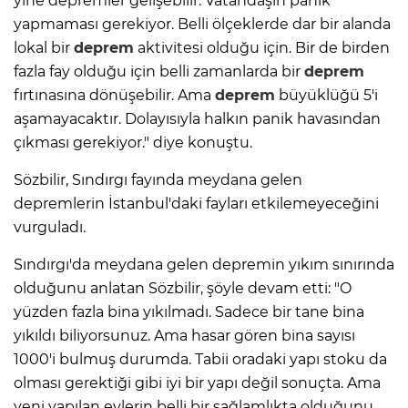
yine depremler gelişebilir. Vatandaşın panik
yapmaması gerekiyor. Belli ölçeklerde dar bir alanda
lokal bir
deprem
aktivitesi olduğu için. Bir de birden
fazla fay olduğu için belli zamanlarda bir
deprem
fırtınasına dönüşebilir. Ama
deprem
büyüklüğü 5'i
aşamayacaktır. Dolayısıyla halkın panik havasından
çıkması gerekiyor." diye konuştu.
Sözbilir, Sındırgı fayında meydana gelen
depremlerin İstanbul'daki fayları etkilemeyeceğini
vurguladı.
Sındırgı'da meydana gelen depremin yıkım sınırında
olduğunu anlatan Sözbilir, şöyle devam etti: "O
yüzden fazla bina yıkılmadı. Sadece bir tane bina
yıkıldı biliyorsunuz. Ama hasar gören bina sayısı
1000'i bulmuş durumda. Tabii oradaki yapı stoku da
olması gerektiği gibi iyi bir yapı değil sonuçta. Ama
yeni yapılan evlerin belli bir sağlamlıkta olduğunu