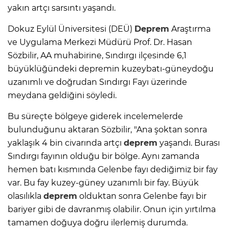
yakın artçı sarsıntı yaşandı.
Dokuz Eylül Üniversitesi (DEÜ)
Deprem
Araştırma
ve Uygulama Merkezi Müdürü Prof. Dr. Hasan
Sözbilir, AA muhabirine, Sındırgı ilçesinde 6,1
büyüklüğündeki depremin kuzeybatı-güneydoğu
uzanımlı ve doğrudan Sındırgı Fayı üzerinde
meydana geldiğini söyledi.
Bu süreçte bölgeye giderek incelemelerde
bulunduğunu aktaran Sözbilir, "Ana şoktan sonra
yaklaşık 4 bin civarında artçı
deprem
yaşandı. Burası
Sındırgı fayının olduğu bir bölge. Aynı zamanda
hemen batı kısmında Gelenbe fayı dediğimiz bir fay
var. Bu fay kuzey-güney uzanımlı bir fay. Büyük
olasılıkla
deprem
olduktan sonra Gelenbe fayı bir
bariyer gibi de davranmış olabilir. Onun için yırtılma
tamamen doğuya doğru ilerlemiş durumda.