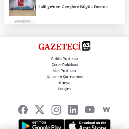
Haliliye'den Gençlere Büyük Destek
Çok Sayıda Ürün Ele Geçirildi
Hikmet Başak’tan Ulaşım Çalışması
Gizlilik Politikası
Çerez Politikası
Veri Politikası
Atatürk Bulvarında Asfalt Yenileniyor
Kullanım Şartnamesi
Künye
İletişim
Gazze'de Soykırım Devam Ediyor