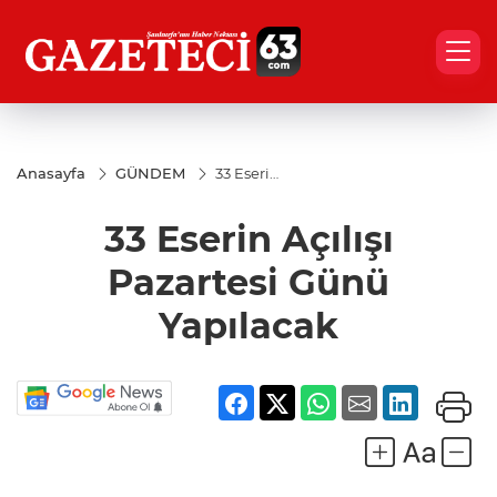
Anasayfa
GÜNDEM
33 Eserin
Açılışı
Pazartesi
33 Eserin Açılışı
Günü
Yapılacak
Pazartesi Günü
Yapılacak