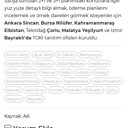
Satışa sunulan 2+1 ve 3+1 planındaki konutlarla ilgili
yüz yüze detaylı bilgi almak, ödeme planlarını
incelemek ve örnek daireleri görmek isteyenler için
Ankara
Sincan
,
Bursa
Nilüfer
,
Kahramanmaraş
Elbistan
, Tekirdağ
Çorlu
,
Malatya
Yeşilyurt
ve İzmir
Bayraklı'da
TOKİ tanıtım ofisleri kuruldu.
Konut Satışı
Açık Satış
Ev Sahibi
Kampanya
Ödeme Planı
Başvuru
Ziraat Bankası
Halkbank
Bursa
Ankara
Peşinat
Vade
Indirim
Hatay
Kahramanmaraş
Malatya
Gayrimenkul
Konut Fiyatları
Ikamet
Gelir Sınırı
Sincan
Nilüfer
Elbistan
Çorlu
Yeşilyurt
Bayraklı
Kaynak: AA