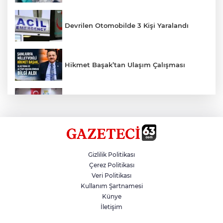
Devrilen Otomobilde 3 Kişi Yaralandı
Hikmet Başak’tan Ulaşım Çalışması
Haliliye'den Gençlere Büyük Destek
Çok Sayıda Ürün Ele Geçirildi
Gizlilik Politikası
Çerez Politikası
Veri Politikası
Taş Tepelere Yurt Dışı Tanıtımı
Kullanım Şartnamesi
Künye
İletişim
Gazze'de Soykırım Devam Ediyor