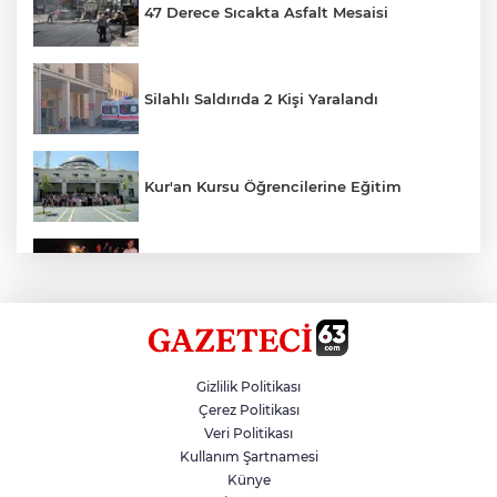
47 Derece Sıcakta Asfalt Mesaisi
Silahlı Saldırıda 2 Kişi Yaralandı
Kur'an Kursu Öğrencilerine Eğitim
Otomobil Eşeğe Çarptı 4 Yaralı
Siverek’te Mahmut Gülel Dönemi
Gizlilik Politikası
Çerez Politikası
Veri Politikası
Filistin Konvoyuna Coşkulu Karşılama
Kullanım Şartnamesi
Künye