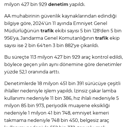
milyon 427 bin 929
denetim
yapıldı.
AA muhabirinin güvenlik kaynaklarından edindiği
bilgiye göre, 2024'ün 11 ayında Emniyet Genel
Müdürlüğünün
trafik
ekibi sayısı 5 bin 128'den 5 bin
956'ya, Jandarma Genel Komutanlığının
trafik
ekip
sayısı ise 2 bin 64'ten 3 bin 882'ye çıkarıldı.
Bu süreçte 113 milyon 427 bin 929 araç kontrol edildi,
böylece geçen yılın aynı dönemine göre denetimler
yüzde 52,1 oranında arttı.
Denetimlerde 18 milyon 451 bin 391 sürücüye çeşitli
ihlaller nedeniyle işlem yapıldı. İzinsiz çakar lamba
kullanımı nedeniyle 11 bin 386, hız ihlali nedeniyle 5
milyon 85 bin 973, periyodik muayene eksikliği
nedeniyle 1 milyon 41 bin 748, emniyet kemeri
takmama nedeniyle 748 bin 450, belgesiz araç