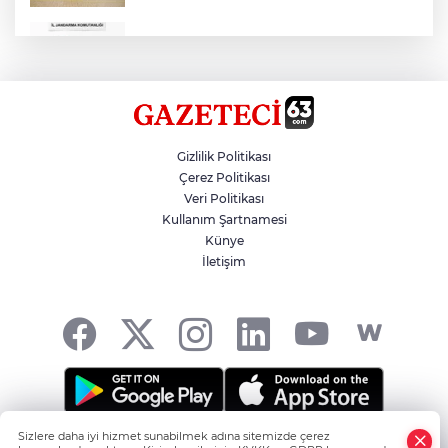
Çok Sayıda Ürün Ele Geçirildi
Hikmet Başak’tan Ulaşım Çalışması
Gizlilik Politikası
Çerez Politikası
Veri Politikası
Atatürk Bulvarında Asfalt Yenileniyor
Kullanım Şartnamesi
Künye
İletişim
Gazze'de Soykırım Devam Ediyor
Sizlere daha iyi hizmet sunabilmek adına sitemizde çerez
Şanlıurfa'nın Haber Noktası... -
HABER YAZILIMI
ve