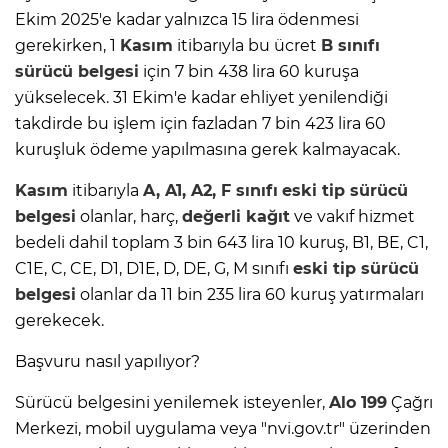
Ekim 2025'e kadar yalnızca 15 lira ödenmesi
gerekirken, 1
Kasım
itibarıyla bu ücret
B sınıfı
sürücü belgesi
için 7 bin 438 lira 60 kuruşa
yükselecek. 31 Ekim'e kadar ehliyet yenilendiği
takdirde bu işlem için fazladan 7 bin 423 lira 60
kuruşluk ödeme yapılmasına gerek kalmayacak.
Kasım
itibarıyla
A, A1, A2, F sınıfı
eski tip
sürücü
belgesi
olanlar, harç,
değerli kağıt
ve vakıf hizmet
bedeli dahil toplam 3 bin 643 lira 10 kuruş, B1, BE, C1,
C1E, C, CE, D1, D1E, D, DE, G, M sınıfı
eski tip
sürücü
belgesi
olanlar da 11 bin 235 lira 60 kuruş yatırmaları
gerekecek.
Başvuru nasıl yapılıyor?
Sürücü belgesini yenilemek isteyenler,
Alo 199
Çağrı
Merkezi, mobil uygulama veya "nvi.gov.tr" üzerinden