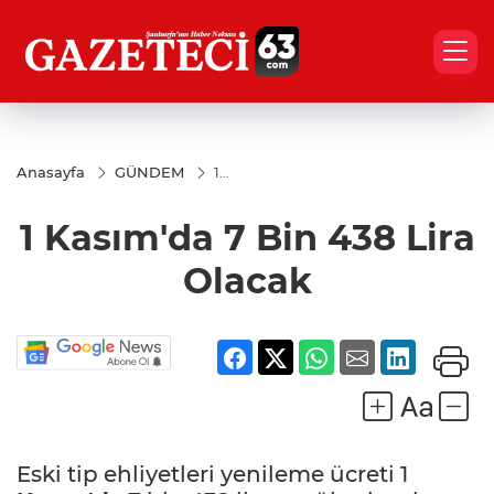
Anasayfa
GÜNDEM
1
Kasım'da
7 Bin 438
1 Kasım'da 7 Bin 438 Lira
Lira
Olacak
Olacak
Eski tip ehliyetleri yenileme ücreti 1