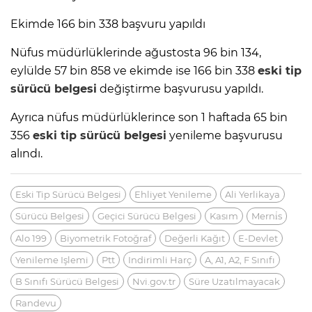
Ekimde 166 bin 338 başvuru yapıldı
Nüfus müdürlüklerinde ağustosta 96 bin 134,
eylülde 57 bin 858 ve ekimde ise 166 bin 338
eski tip
sürücü belgesi
değiştirme başvurusu yapıldı.
Ayrıca nüfus müdürlüklerince son 1 haftada 65 bin
356
eski tip
sürücü belgesi
yenileme başvurusu
alındı.
Eski Tip Sürücü Belgesi
Ehliyet Yenileme
Ali Yerlikaya
Sürücü Belgesi
Geçici Sürücü Belgesi
Kasım
Merni̇s
Alo 199
Biyometrik Fotoğraf
Değerli Kağıt
E-Devlet
Yenileme Işlemi
Ptt
Indirimli Harç
A, A1, A2, F Sınıfı
B Sınıfı Sürücü Belgesi
Nvi.gov.tr
Süre Uzatılmayacak
Randevu