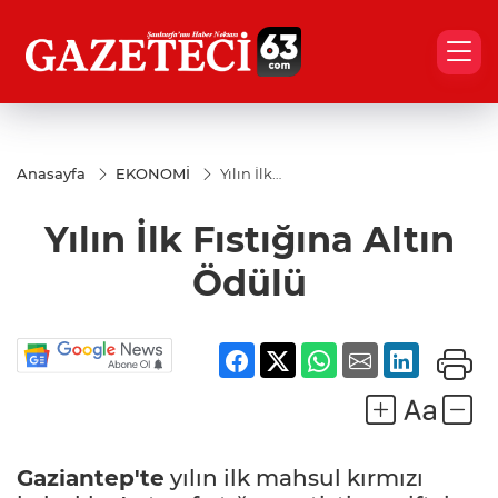
Anasayfa
EKONOMİ
Yılın İlk
Fıstığına
Altın
Yılın İlk Fıstığına Altın
Ödülü
Ödülü
Gaziantep'te
yılın ilk mahsul kırmızı