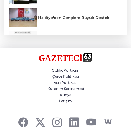
Haliliye'den Gençlere Büyük Destek
Çok Sayıda Ürün Ele Geçirildi
Hikmet Başak’tan Ulaşım Çalışması
Gizlilik Politikası
Çerez Politikası
Veri Politikası
Atatürk Bulvarında Asfalt Yenileniyor
Kullanım Şartnamesi
Künye
İletişim
Gazze'de Soykırım Devam Ediyor