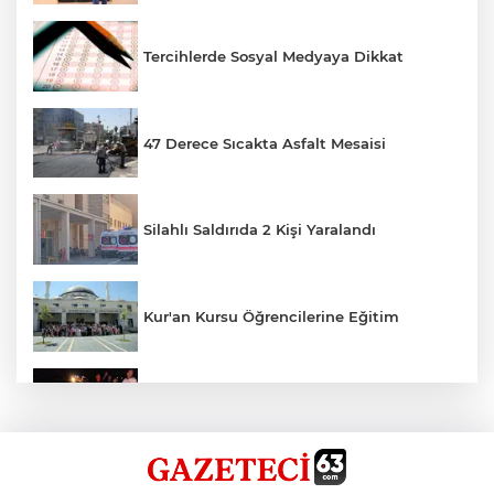
Tercihlerde Sosyal Medyaya Dikkat
47 Derece Sıcakta Asfalt Mesaisi
Silahlı Saldırıda 2 Kişi Yaralandı
Kur'an Kursu Öğrencilerine Eğitim
Otomobil Eşeğe Çarptı 4 Yaralı
Siverek’te Mahmut Gülel Dönemi