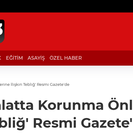
K
EĞİTİM
ASAYİŞ
ÖZEL HABER
rine İlişkin Tebliğ' Resmi Gazete'de
halatta Korunma Önl
bliğ' Resmi Gazete