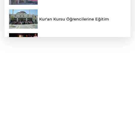
Kur'an Kursu Öğrencilerine Eğitim
Otomobil Eşeğe Çarptı 4 Yaralı
Siverek’te Mahmut Gülel Dönemi
Filistin Konvoyuna Coşkulu Karşılama
Kazada 1 Kişi Öldü, 1 Kişi Yaralandı