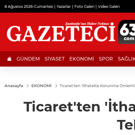
8 Ağustos 2026-Cumartesi
Yazarlar
Foto Galeri
Video Galeri
GÜNDEM
SİYASET
EKONOMİ
SPOR
SAĞLI
Anasayfa
EKONOMİ
Ticaret'ten 'İthalatta Korunma Önlemle
Ticaret'ten 'İt
Te