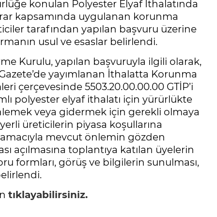
rlüğe konulan Polyester Elyaf İthalatında
arar kapsamında uygulanan korunma
eticiler tarafından yapılan başvuru üzerine
manın usul ve esaslar belirlendi.
 Kurulu, yapılan başvuruyla ilgili olarak,
mî Gazete’de yayımlanan İthalatta Korunma
ri çerçevesinde 5503.20.00.00.00 GTİP’i
mlı polyester elyaf ithalatı için yürürlükte
nlemek veya gidermek için gerekli olmaya
rli üreticilerin piyasa koşullarına
esi amacıyla mevcut önlemin gözden
ı açılmasına toplantıya katılan üyelerin
, soru formları, görüş ve bilgilerin sunulması,
elirlendi.
in
tıklayabilirsiniz.