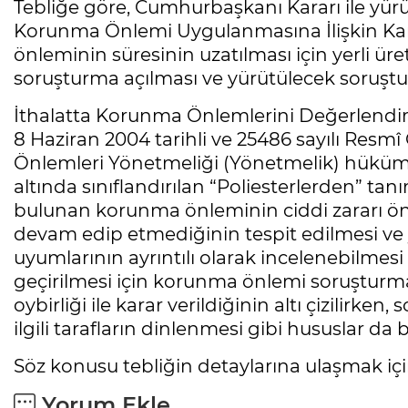
Tebliğe göre, Cumhurbaşkanı Kararı ile yürü
Korunma Önlemi Uygulanmasına İlişkin K
önleminin süresinin uzatılması için yerli ür
soruşturma açılması ve yürütülecek soruştur
İthalatta Korunma Önlemlerini Değerlendirme
8 Haziran 2004 tarihli ve 25486 sayılı Res
Önlemleri Yönetmeliği (Yönetmelik) hükümle
altında sınıflandırılan “Poliesterlerden” tanı
bulunan korunma önleminin ciddi zararı ö
devam edip etmediğinin tespit edilmesi ve ye
uyumlarının ayrıntılı olarak incelenebilm
geçirilmesi için korunma önlemi soruşturmas
oybirliği ile karar verildiğinin altı çizilirken
ilgili tarafların dinlenmesi gibi hususlar da b
Söz konusu tebliğin detaylarına ulaşmak iç
Yorum Ekle