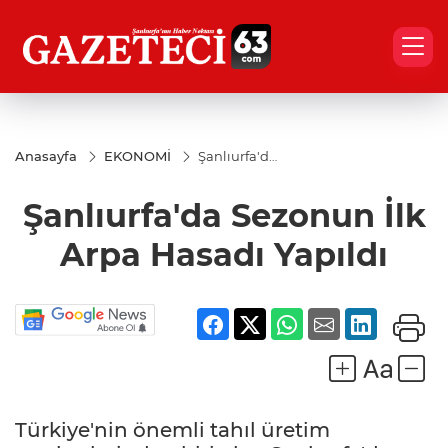
Anasayfa
EKONOMİ
Şanlıurfa'da
Sezonun İlk
Arpa
Şanlıurfa'da Sezonun İlk
Hasadı
Yapıldı
Arpa Hasadı Yapıldı
Türkiye'nin önemli tahıl üretim