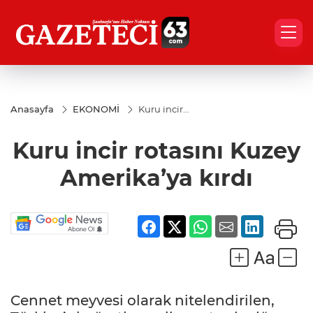
Anasayfa
EKONOMİ
Kuru incir
rotasını
Kuzey
Kuru incir rotasını Kuzey
Amerika’ya
kırdı
Amerika’ya kırdı
Cennet meyvesi olarak nitelendirilen,