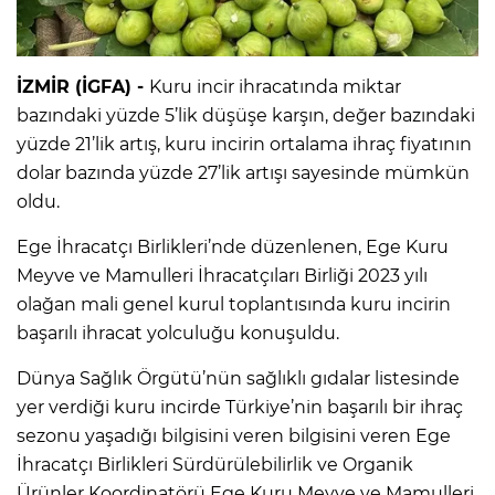
İZMİR (İGFA) -
Kuru incir ihracatında miktar
bazındaki yüzde 5’lik düşüşe karşın, değer bazındaki
yüzde 21’lik artış, kuru incirin ortalama ihraç fiyatının
dolar bazında yüzde 27’lik artışı sayesinde mümkün
oldu.
Ege İhracatçı Birlikleri’nde düzenlenen, Ege Kuru
Meyve ve Mamulleri İhracatçıları Birliği 2023 yılı
olağan mali genel kurul toplantısında kuru incirin
başarılı ihracat yolculuğu konuşuldu.
Dünya Sağlık Örgütü’nün sağlıklı gıdalar listesinde
yer verdiği kuru incirde Türkiye’nin başarılı bir ihraç
sezonu yaşadığı bilgisini veren bilgisini veren Ege
İhracatçı Birlikleri Sürdürülebilirlik ve Organik
Ürünler Koordinatörü Ege Kuru Meyve ve Mamulleri