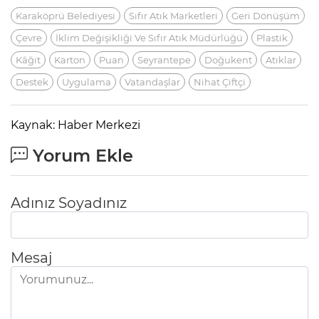
Karaköprü Belediyesi
Sıfır Atık Marketleri
Geri Dönüşüm
Çevre
İklim Değişikliği Ve Sıfır Atık Müdürlüğü
Plastik
Kâğıt
Karton
Puan
Seyrantepe
Doğukent
Atıklar
Destek
Uygulama
Vatandaşlar
Nihat Çiftçi
Kaynak: Haber Merkezi
Yorum Ekle
Adınız Soyadınız
Mesaj