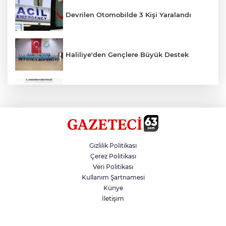
Devrilen Otomobilde 3 Kişi Yaralandı
Haliliye'den Gençlere Büyük Destek
Çok Sayıda Ürün Ele Geçirildi
Hikmet Başak’tan Ulaşım Çalışması
Gizlilik Politikası
Çerez Politikası
Veri Politikası
Atatürk Bulvarında Asfalt Yenileniyor
Kullanım Şartnamesi
Künye
İletişim
Gazze'de Soykırım Devam Ediyor