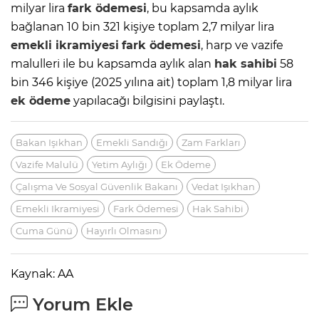
milyar lira
fark ödemesi
, bu kapsamda aylık
bağlanan 10 bin 321 kişiye toplam 2,7 milyar lira
emekli ikramiyesi
fark ödemesi
, harp ve vazife
malulleri ile bu kapsamda aylık alan
hak sahibi
58
bin 346 kişiye (2025 yılına ait) toplam 1,8 milyar lira
ek ödeme
yapılacağı bilgisini paylaştı.
Bakan Işıkhan
Emekli Sandığı
Zam Farkları
Vazife Malulü
Yetim Aylığı
Ek Ödeme
Çalışma Ve Sosyal Güvenlik Bakanı
Vedat Işıkhan
Emekli Ikramiyesi
Fark Ödemesi
Hak Sahibi
Cuma Günü
Hayırlı Olmasını
Kaynak: AA
Yorum Ekle