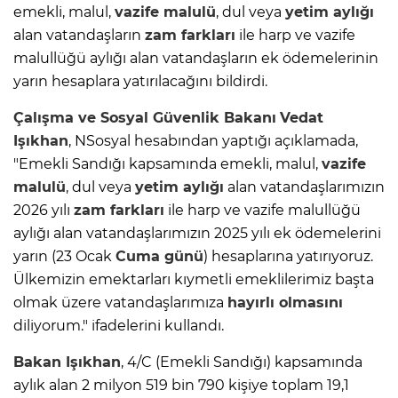
emekli, malul,
vazife malulü
, dul veya
yetim aylığı
alan vatandaşların
zam farkları
ile harp ve vazife
malullüğü aylığı alan vatandaşların ek ödemelerinin
yarın hesaplara yatırılacağını bildirdi.
Çalışma ve Sosyal Güvenlik Bakanı
Vedat
Işıkhan
, NSosyal hesabından yaptığı açıklamada,
"Emekli Sandığı kapsamında emekli, malul,
vazife
malulü
, dul veya
yetim aylığı
alan vatandaşlarımızın
2026 yılı
zam farkları
ile harp ve vazife malullüğü
aylığı alan vatandaşlarımızın 2025 yılı ek ödemelerini
yarın (23 Ocak
Cuma günü
) hesaplarına yatırıyoruz.
Ülkemizin emektarları kıymetli emeklilerimiz başta
olmak üzere vatandaşlarımıza
hayırlı olmasını
diliyorum." ifadelerini kullandı.
Bakan Işıkhan
, 4/C (Emekli Sandığı) kapsamında
aylık alan 2 milyon 519 bin 790 kişiye toplam 19,1