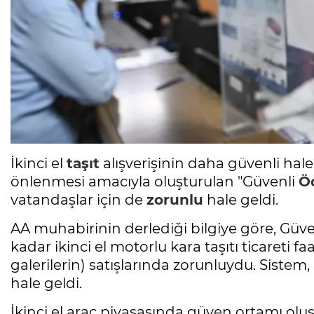
İkinci el
taşıt
alışverişinin daha güvenli hale
önlenmesi amacıyla oluşturulan "Güvenli
Ö
vatandaşlar için de
zorunlu
hale geldi.
AA muhabirinin derlediği bilgiye göre, Güv
kadar ikinci el motorlu kara taşıtı ticareti f
galerilerin) satışlarında zorunluydu. Siste
hale geldi.
İkinci el araç piyasasında güven ortamı olu