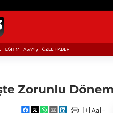
K
EĞİTİM
ASAYİŞ
ÖZEL HABER
işte Zorunlu Dönem