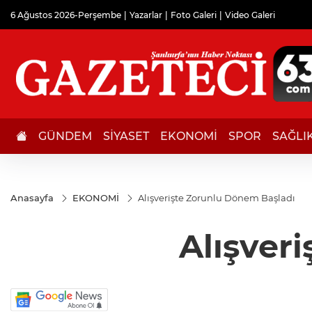
6 Ağustos 2026-Perşembe
Yazarlar
Foto Galeri
Video Galeri
GÜNDEM
SİYASET
EKONOMİ
SPOR
SAĞLI
Anasayfa
EKONOMİ
Alışverişte Zorunlu Dönem Başladı
Alışver