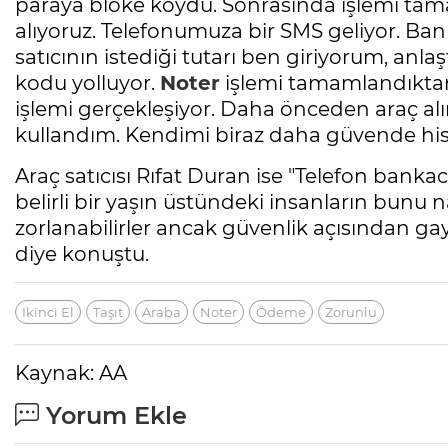
paraya bloke koydu. Sonrasında işlemi ta
alıyoruz. Telefonumuza bir SMS geliyor. B
satıcının istediği tutarı ben giriyorum, anl
kodu yolluyor.
Noter
işlemi tamamlandıktan
işlemi gerçekleşiyor. Daha önceden araç al
kullandım. Kendimi biraz daha güvende his
Araç satıcısı Rıfat Duran ise "Telefon bankac
belirli bir yaşın üstündeki insanların bunu 
zorlanabilirler ancak güvenlik açısından g
diye konuştu.
Ikinci El
Taşıt
Araba
Noter
Ödeme
Zorunlu
Kaynak: AA
Yorum Ekle