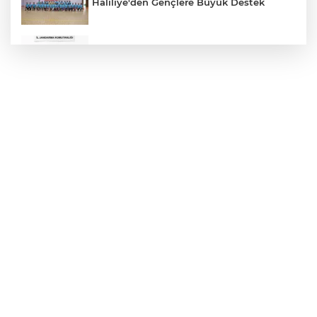
Haliliye'den Gençlere Büyük Destek
Çok Sayıda Ürün Ele Geçirildi
Hikmet Başak’tan Ulaşım Çalışması
Atatürk Bulvarında Asfalt Yenileniyor
Gazze'de Soykırım Devam Ediyor