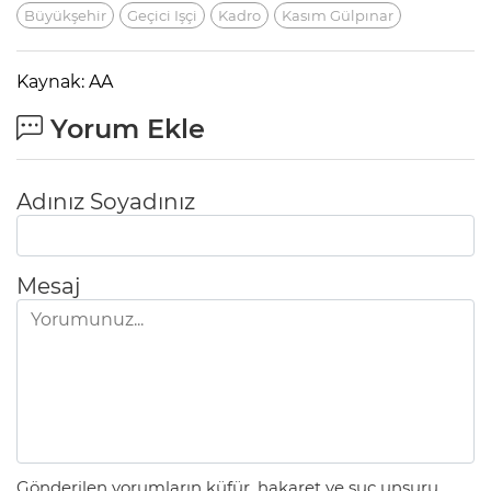
Büyükşehir
Geçici Işçi
Kadro
Kasım Gülpınar
Kaynak: AA
Yorum Ekle
Adınız Soyadınız
Mesaj
Gönderilen yorumların küfür, hakaret ve suç unsuru