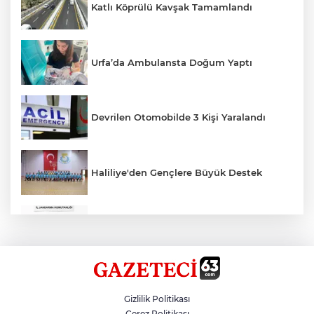
Katlı Köprülü Kavşak Tamamlandı
Urfa’da Ambulansta Doğum Yaptı
Devrilen Otomobilde 3 Kişi Yaralandı
Haliliye'den Gençlere Büyük Destek
Çok Sayıda Ürün Ele Geçirildi
Hikmet Başak’tan Ulaşım Çalışması
Gizlilik Politikası
Çerez Politikası