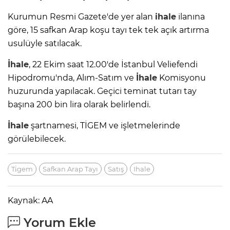
Kurumun Resmi Gazete'de yer alan
ihale
ilanına
göre, 15 safkan Arap koşu tayı tek tek açık artırma
usulüyle satılacak.
İhale
, 22 Ekim saat 12.00'de İstanbul Veliefendi
Hipodromu'nda, Alım-Satım ve
İhale
Komisyonu
huzurunda yapılacak. Geçici teminat tutarı tay
başına 200 bin lira olarak belirlendi.
İhale
şartnamesi, TİGEM ve işletmelerinde
görülebilecek.
Ti̇gem
Safkan Arap Tayı
Satış
Ihale
Kaynak: AA
Yorum Ekle