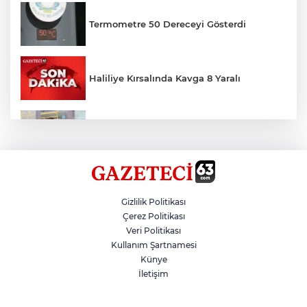
Termometre 50 Dereceyi Gösterdi
Haliliye Kırsalında Kavga 8 Yaralı
Toplu Taşımada Klima Denetimleri
Hikmet Başak’tan Ulaşım Çalışması
Gizlilik Politikası
Çerez Politikası
Veri Politikası
Sezon 18 Ağustos'ta Başlayacak
Kullanım Şartnamesi
Künye
İletişim
LGS Yerleştirme Sonuçları Açıklandı