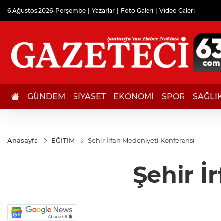
6 Ağustos 2026-Perşembe
Yazarlar
Foto Galeri
Video Galeri
GÜNDEM
SİYASET
EKONOMİ
SPOR
SAĞLI
Anasayfa
EĞİTİM
Şehir İrfan Medeniyeti Konferansı
Şehir İ