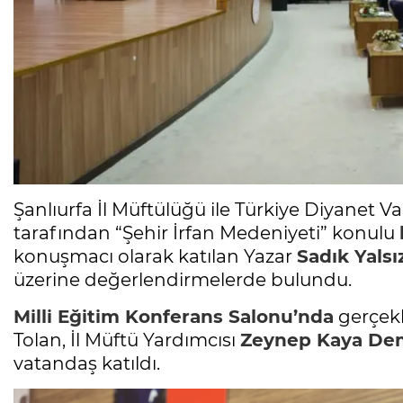
Şanlıurfa İl Müftülüğü ile Türkiye Diyanet Va
tarafından “Şehir İrfan Medeniyeti” konulu
konuşmacı olarak katılan Yazar
Sadık Yalsı
üzerine değerlendirmelerde bulundu.
Milli Eğitim
Konferans
Salonu’nda
gerçekl
Tolan, İl Müftü Yardımcısı
Zeynep Kaya Dem
vatandaş katıldı.