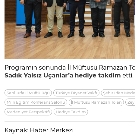
Programın sonunda İl Müftüsü Ramazan Tola
Sadık Yalsız Uçanlar’a
hediye takdim
etti.
Şanlıurfa İl Müftülüğü
Türkiye Diyanet Vakfı
Şehir İrfan Med
Milli Eğitim Konferans Salonu
İl Müftüsü Ramazan Tolan
Zey
Medeniyet Perspektifi
Hediye Takdim
Kaynak: Haber Merkezi