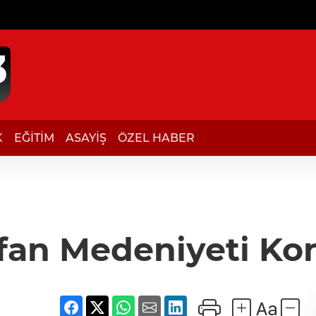
K
EĞİTİM
ASAYİŞ
ÖZEL HABER
rfan Medeniyeti Ko