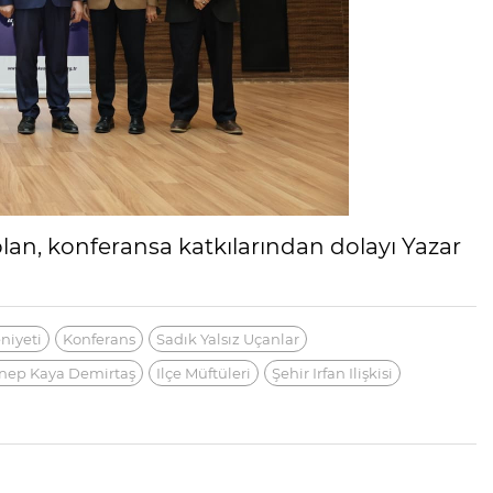
n, konferansa katkılarından dolayı Yazar
eniyeti
Konferans
Sadık Yalsız Uçanlar
nep Kaya Demirtaş
Ilçe Müftüleri
Şehir Irfan Ilişkisi