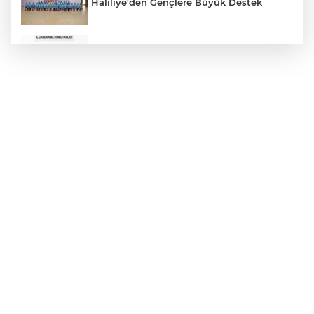
Haliliye'den Gençlere Büyük Destek
Çok Sayıda Ürün Ele Geçirildi
Hikmet Başak’tan Ulaşım Çalışması
Atatürk Bulvarında Asfalt Yenileniyor
Gazze'de Soykırım Devam Ediyor