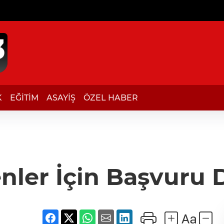
K
EĞİTİM
ASAYİŞ
ÖZEL HABER
ler İçin Başvuru