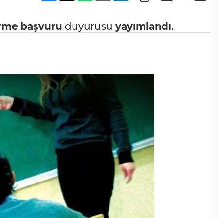
irme
başvuru
duyurusu
yayımlandı
.