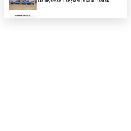
Haliliye'den Gençlere Büyük Destek
Çok Sayıda Ürün Ele Geçirildi
Hikmet Başak’tan Ulaşım Çalışması
Atatürk Bulvarında Asfalt Yenileniyor
Gazze'de Soykırım Devam Ediyor