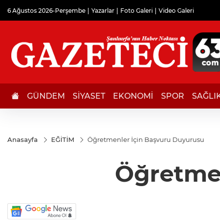
6 Ağustos 2026-Perşembe
Yazarlar
Foto Galeri
Video Galeri
GÜNDEM
SİYASET
EKONOMİ
SPOR
SAĞLI
Anasayfa
EĞİTİM
Öğretmenler İçin Başvuru Duyurusu
Öğretmen