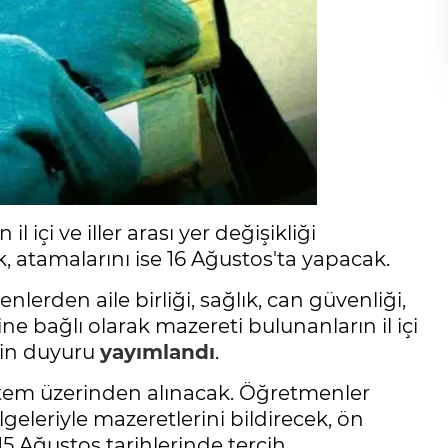
l içi ve iller arası yer değişikliği
k, atamalarını ise 16 Ağustos'ta yapacak.
erden aile birliği, sağlık, can güvenliği,
e bağlı olarak mazereti bulunanların il içi
şkin duyuru
yayımlandı
.
istem üzerinden alınacak. Öğretmenler
geleriyle mazeretlerini bildirecek, ön
5 Ağustos tarihlerinde tercih