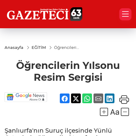
Anasayfa
EĞİTİM
Öğrencilerin
Yılsonu
Resim
Öğrencilerin Yılsonu
Sergisi
Resim Sergisi
Şanlıurfa'nın Suruç ilçesinde Yünlü