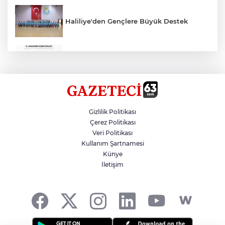
Haliliye'den Gençlere Büyük Destek
Çok Sayıda Ürün Ele Geçirildi
Hikmet Başak’tan Ulaşım Çalışması
Gizlilik Politikası
Çerez Politikası
Veri Politikası
Atatürk Bulvarında Asfalt Yenileniyor
Kullanım Şartnamesi
Künye
İletişim
Gazze'de Soykırım Devam Ediyor