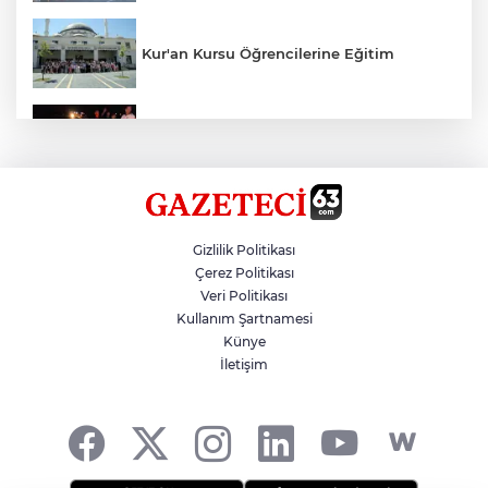
Kur'an Kursu Öğrencilerine Eğitim
Otomobil Eşeğe Çarptı 4 Yaralı
Siverek’te Mahmut Gülel Dönemi
Gizlilik Politikası
Çerez Politikası
Veri Politikası
Filistin Konvoyuna Coşkulu Karşılama
Kullanım Şartnamesi
Künye
İletişim
Kazada 1 Kişi Öldü, 1 Kişi Yaralandı