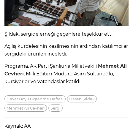
Şıldak, sergide emeği geçenlere teşekkür etti.
Açılış kurdelesinin kesilmesinin ardından katılımcılar
sergideki ürünleri inceledi.
Programa, AK Parti Şanlıurfa Milletvekili
Mehmet Ali
Cevheri
, Milli Eğitim Müdürü Asım Sultanoğlu,
kursiyerler ve vatandaşlar katıldı.
Hayat Boyu Öğrenme Haftası
Hasan Şıldak
Mehmet Ali Cevheri
Sergi
Kaynak: AA