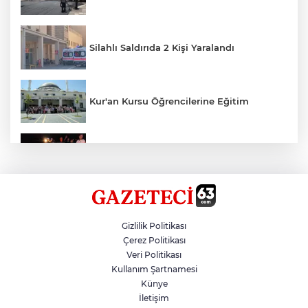
Silahlı Saldırıda 2 Kişi Yaralandı
Kur'an Kursu Öğrencilerine Eğitim
Otomobil Eşeğe Çarptı 4 Yaralı
Siverek’te Mahmut Gülel Dönemi
Gizlilik Politikası
Çerez Politikası
Veri Politikası
Filistin Konvoyuna Coşkulu Karşılama
Kullanım Şartnamesi
Künye
İletişim