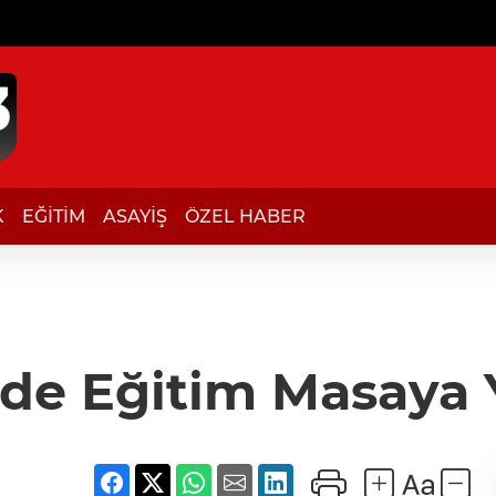
K
EĞİTİM
ASAYİŞ
ÖZEL HABER
'de Eğitim Masaya Y