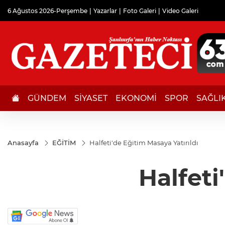
6 Ağustos 2026-Perşembe
Yazarlar
Foto Galeri
Video Galeri
GÜNDEM
SİYASET
EKONOMİ
SPOR
SAĞLI
Anasayfa
EĞİTİM
Halfeti'de Eğitim Masaya Yatırıldı
Halfeti