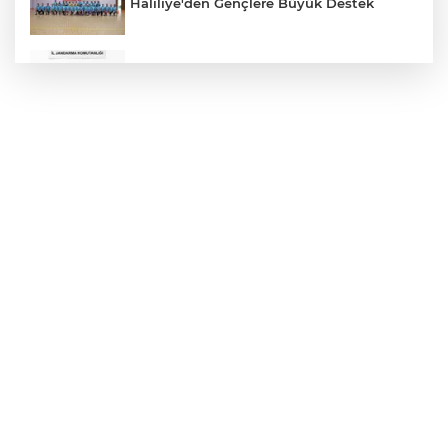
Haliliye'den Gençlere Büyük Destek
Çok Sayıda Ürün Ele Geçirildi
Hikmet Başak’tan Ulaşım Çalışması
Atatürk Bulvarında Asfalt Yenileniyor
Gazze'de Soykırım Devam Ediyor