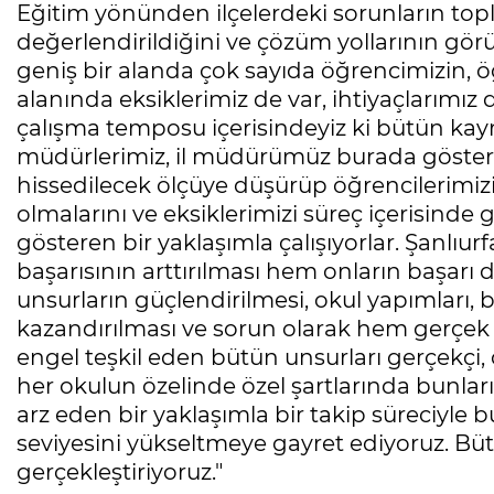
Eğitim yönünden ilçelerdeki sorunların to
değerlendirildiğini ve çözüm yollarının gör
geniş bir alanda çok sayıda öğrencimizin,
alanında eksiklerimiz de var, ihtiyaçlarımız 
çalışma temposu içerisindeyiz ki bütün kaym
müdürlerimiz, il müdürümüz burada gösterdi
hissedilecek ölçüye düşürüp öğrencilerimiz
olmalarını ve eksiklerimizi süreç içerisinde
gösteren bir yaklaşımla çalışıyorlar. Şanlı
başarısının arttırılması hem onların başarı
unsurların güçlendirilmesi, okul yapımları, b
kazandırılması ve sorun olarak hem gerçek
engel teşkil eden bütün unsurları gerçekçi, 
her okulun özelinde özel şartlarında bunlar
arz eden bir yaklaşımla bir takip süreciyle b
seviyesini yükseltmeye gayret ediyoruz. Bü
gerçekleştiriyoruz."