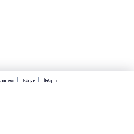
tnamesi
Künye
İletişim
26 Tüm hakları saklıdır.