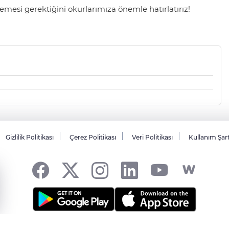
mesi gerektiğini okurlarımıza önemle hatırlatırız!
Gizlilik Politikası
Çerez Politikası
Veri Politikası
Kullanım Şar
sı... -
HABER YAZILIMI
ve TURKTICARET.NET projesidir Copyright© 2006-20