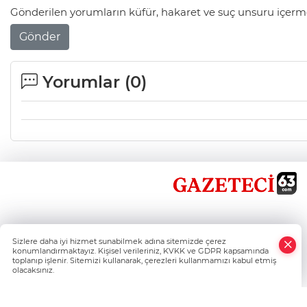
Gönderilen yorumların küfür, hakaret ve suç unsuru içerme
Gönder
Yorumlar (
0
)
×
Sizlere daha iyi hizmet sunabilmek adına sitemizde çerez
Whatsapp
konumlandırmaktayız. Kişisel verileriniz, KVKK ve GDPR kapsamında
toplanıp işlenir. Sitemizi kullanarak, çerezleri kullanmamızı kabul etmiş
olacaksınız.
Şanlıurfa'nın Haber Nokta