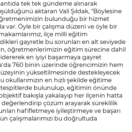
plantıda tek tek gündeme alınarak
üşüldüğünü aktaran Vali Şıldak, "Böylesine
 öğretmenimizin bulunduğu bir hizmet
da var. Öyle bir çalışma düzeni ve öyle bir
akamlarımız, ilçe milli eğitim
kleri gayretle bu sorunları en alt seviyede
in, öğretmenlerimizin eğitim sürecine dahil
 gidererek en iyiyi başarmaya gayret
urfa'da 760 binin üzerinde öğrencimizin hem
 düzeyinin yükseltilmesinde destekleyecek
u okullarımızın en hızlı şekilde eğitime
 tespitlerde bulunulup, eğitimin önünde
objektif bakışla yakalayıp her ilçenin hatta
ı değerlendirip çözüm arayarak süreklilik
unları hafifletmeye iyileştirmeye ve başarı
tün çalışmalarımızı bu doğrultuda