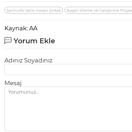
Şanlıurfa Valisi Hasan Şıldak
Başarı İzleme Ve Geliştirme Projes
Kaynak: AA
Yorum Ekle
Adınız Soyadınız
Mesaj