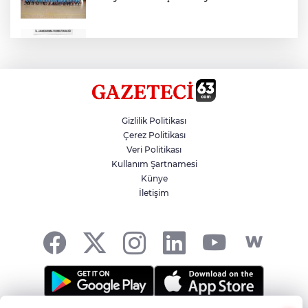
Çok Sayıda Ürün Ele Geçirildi
Hikmet Başak’tan Ulaşım Çalışması
Gizlilik Politikası
Çerez Politikası
Veri Politikası
Atatürk Bulvarında Asfalt Yenileniyor
Kullanım Şartnamesi
Künye
İletişim
Gazze'de Soykırım Devam Ediyor