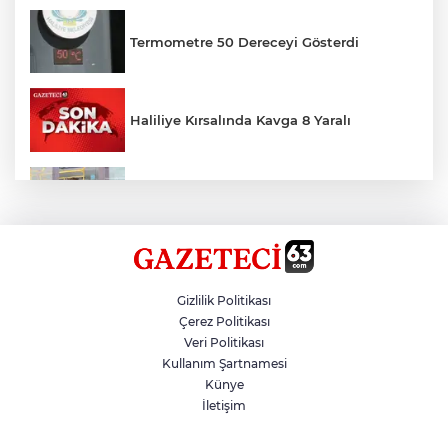
Termometre 50 Dereceyi Gösterdi
Haliliye Kırsalında Kavga 8 Yaralı
Toplu Taşımada Klima Denetimleri
Hikmet Başak’tan Ulaşım Çalışması
Gizlilik Politikası
Çerez Politikası
Veri Politikası
Sezon 18 Ağustos'ta Başlayacak
Kullanım Şartnamesi
Künye
İletişim
LGS Yerleştirme Sonuçları Açıklandı