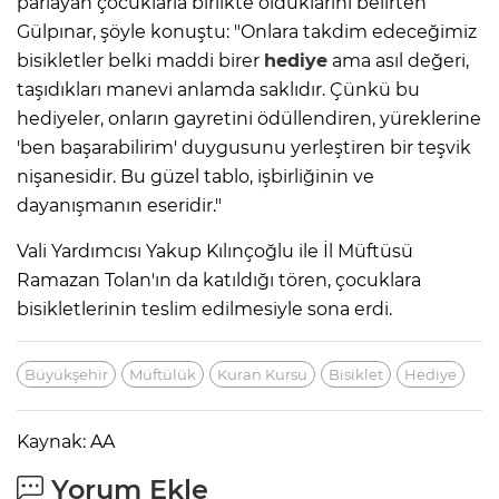
parlayan çocuklarla birlikte olduklarını belirten
Gülpınar, şöyle konuştu: "Onlara takdim edeceğimiz
bisikletler belki maddi birer
hediye
ama asıl değeri,
taşıdıkları manevi anlamda saklıdır. Çünkü bu
hediyeler, onların gayretini ödüllendiren, yüreklerine
'ben başarabilirim' duygusunu yerleştiren bir teşvik
nişanesidir. Bu güzel tablo, işbirliğinin ve
dayanışmanın eseridir."
Vali Yardımcısı Yakup Kılınçoğlu ile İl Müftüsü
Ramazan Tolan'ın da katıldığı tören, çocuklara
bisikletlerinin teslim edilmesiyle sona erdi.
Büyükşehir
Müftülük
Kuran Kursu
Bisiklet
Hediye
Kaynak: AA
Yorum Ekle