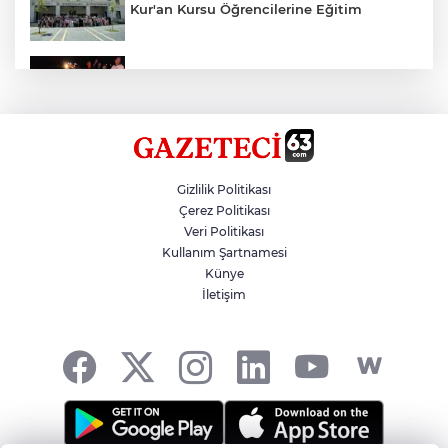
Kur'an Kursu Öğrencilerine Eğitim
Otomobil Eşeğe Çarptı 4 Yaralı
Siverek’te Mahmut Gülel Dönemi
Gizlilik Politikası
Çerez Politikası
Veri Politikası
Filistin Konvoyuna Coşkulu Karşılama
Kullanım Şartnamesi
Künye
İletişim
Kazada 1 Kişi Öldü, 1 Kişi Yaralandı