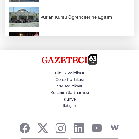
Kur'an Kursu Öğrencilerine Eğitim
Otomobil Eşeğe Çarptı 4 Yaralı
Siverek’te Mahmut Gülel Dönemi
Gizlilik Politikası
Çerez Politikası
Veri Politikası
Filistin Konvoyuna Coşkulu Karşılama
Kullanım Şartnamesi
Künye
İletişim
Kazada 1 Kişi Öldü, 1 Kişi Yaralandı