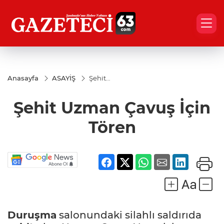
Anasayfa
ASAYİŞ
Şehit
Uzman
Çavuş
Şehit Uzman Çavuş İçin
İçin
Tören
Tören
Duruşma
salonundaki silahlı saldırıda