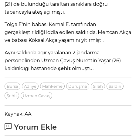
(21) de bulunduğu taraftan sanıklara doğru
tabancayla ateş açılmıştı.
Tolga E'nin babası Kemal E. tarafından
gerçekleştirildiği iddia edilen saldırıda, Mertcan Akça
ve babası Köksal Akça yaşamını yitirmişti.
Aynı saldırıda ağır yaralanan 2 jandarma
personelinden Uzman Çavuş Nurettin Yaşar (26)
kaldırıldığı hastanede
şehit
olmuştu.
Bursa
Adliye
Mahkeme
Duruşma
Silah
Saldırı
Şehit
Uzman Çavuş
Kaynak: AA
Yorum Ekle