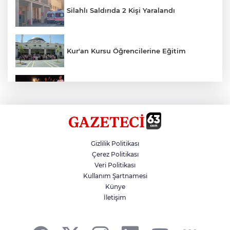
Silahlı Saldırıda 2 Kişi Yaralandı
Kur'an Kursu Öğrencilerine Eğitim
Otomobil Eşeğe Çarptı 4 Yaralı
Siverek’te Mahmut Gülel Dönemi
Gizlilik Politikası
Çerez Politikası
Veri Politikası
Filistin Konvoyuna Coşkulu Karşılama
Kullanım Şartnamesi
Künye
İletişim
Kazada 1 Kişi Öldü, 1 Kişi Yaralandı