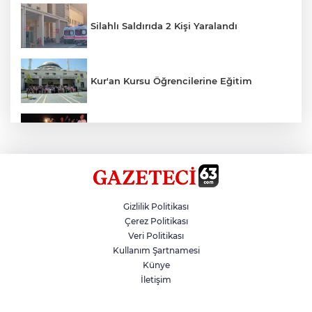
Silahlı Saldırıda 2 Kişi Yaralandı
Kur'an Kursu Öğrencilerine Eğitim
Otomobil Eşeğe Çarptı 4 Yaralı
Siverek’te Mahmut Gülel Dönemi
Gizlilik Politikası
Çerez Politikası
Veri Politikası
Filistin Konvoyuna Coşkulu Karşılama
Kullanım Şartnamesi
Künye
İletişim
Kazada 1 Kişi Öldü, 1 Kişi Yaralandı