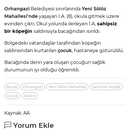
Orhangazi
Belediyesi sınırlarında
Yeni Sölöz
Mahallesi'nde
yaşayan İ.A. (8), okula gitmek üzere
evinden çıktı. Okul yolunda ilerleyen İ.A,
sahipsiz
bir köpeğin
saldırısıyla bacağından ısırıldı.
Bölgedeki vatandaşlar tarafından köpeğin
saldırısından kurtarılan
çocuk
, hastaneye götürüldü.
Bacağında derin yara oluşan çocuğun sağlık
durumunun iyi olduğu öğrenildi.
Bursa
Orhangazi
Yeni Sölöz Mahallesi
Sahipsiz Köpek
Çocuk
Saldırı
Kaynak: AA
Yorum Ekle