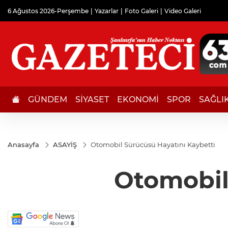
6 Ağustos 2026-Perşembe
Yazarlar
Foto Galeri
Video Galeri
GÜNDEM
SİYASET
EKONOMİ
SPOR
SAĞLI
Anasayfa
ASAYİŞ
Otomobil Sürücüsü Hayatını Kaybetti
Otomobil