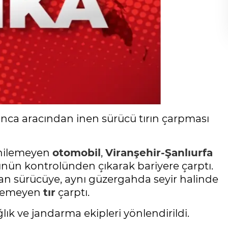
ınca aracından inen sürücü tırın çarpması
enilemeyen
otomobil
,
Viranşehir-Şanlıurfa
nün kontrolünden çıkarak bariyere çarptı.
kan sürücüye, aynı güzergahda seyir halinde
nilemeyen
tır
çarptı.
lık ve jandarma ekipleri yönlendirildi.