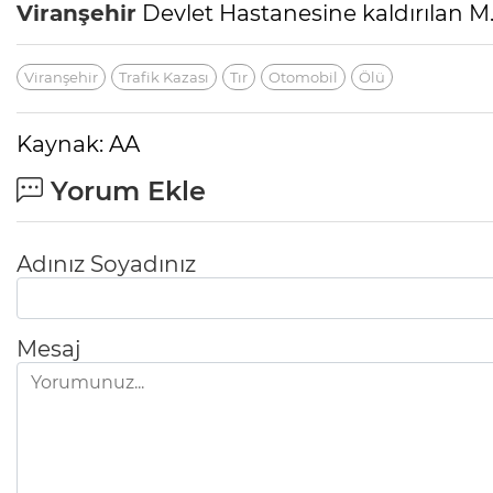
Viranşehir
Devlet Hastanesine kaldırılan 
Viranşehir
Trafik Kazası
Tır
Otomobil
Ölü
Kaynak: AA
Yorum Ekle
Adınız Soyadınız
Mesaj