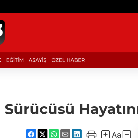
K
EĞİTİM
ASAYİŞ
ÖZEL HABER
 Sürücüsü Hayatını