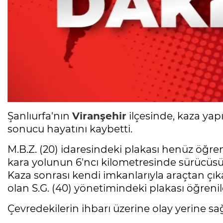
Şanlıurfa'nın
Viranşehir
ilçesinde, kaza yap
sonucu hayatını kaybetti.
M.B.Z. (20) idaresindeki plakası henüz öğr
kara yolunun 6'ncı kilometresinde sürücüsü
Kaza sonrası kendi imkanlarıyla araçtan çı
olan S.G. (40) yönetimindeki plakası öğre
Çevredekilerin ihbarı üzerine olay yerine sağ