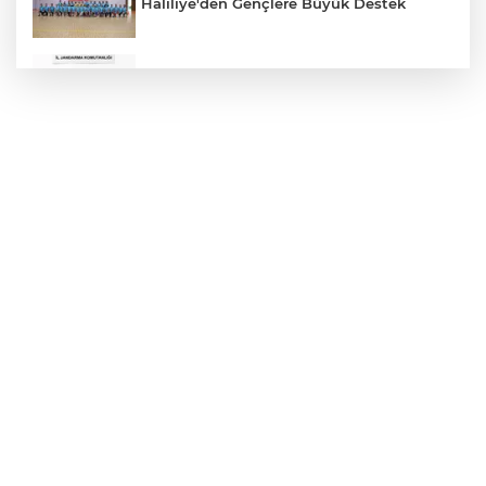
Haliliye'den Gençlere Büyük Destek
Çok Sayıda Ürün Ele Geçirildi
Hikmet Başak’tan Ulaşım Çalışması
Atatürk Bulvarında Asfalt Yenileniyor
Gazze'de Soykırım Devam Ediyor