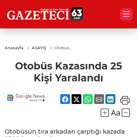
Anasayfa
ASAYİŞ
Otobüs
Kazasında
25 Kişi
Otobüs Kazasında 25
Yaralandı
Kişi Yaralandı
Otobüsün tıra arkadan çarptığı kazada