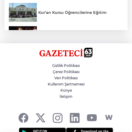
Kur'an Kursu Öğrencilerine Eğitim
Otomobil Eşeğe Çarptı 4 Yaralı
Siverek’te Mahmut Gülel Dönemi
Gizlilik Politikası
Çerez Politikası
Veri Politikası
Filistin Konvoyuna Coşkulu Karşılama
Kullanım Şartnamesi
Künye
İletişim
Kazada 1 Kişi Öldü, 1 Kişi Yaralandı