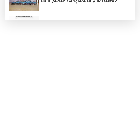
Haliliye'den Gençlere Büyük Destek
Çok Sayıda Ürün Ele Geçirildi
Hikmet Başak’tan Ulaşım Çalışması
Atatürk Bulvarında Asfalt Yenileniyor
Gazze'de Soykırım Devam Ediyor