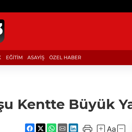
K
EĞİTİM
ASAYİŞ
ÖZEL HABER
u Kentte Büyük Y