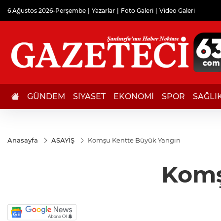
6 Ağustos 2026-Perşembe
Yazarlar
Foto Galeri
Video Galeri
GÜNDEM
SİYASET
EKONOMİ
SPOR
SAĞLI
Anasayfa
ASAYİŞ
Komşu Kentte Büyük Yangın
Komş