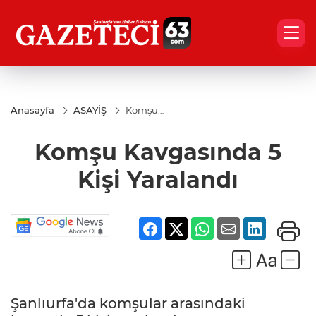
Anasayfa
ASAYİŞ
Komşu
Kavgasında
5 Kişi
Komşu Kavgasında 5
Yaralandı
Kişi Yaralandı
Şanlıurfa'da komşular arasındaki