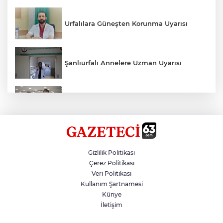
Urfalılara Güneşten Korunma Uyarısı
Şanlıurfalı Annelere Uzman Uyarısı
Kırtasiye Ürünlerine Denetim Başladı
Zincirleme Kazada 7 Kişi Yaralandı
Gizlilik Politikası
Çerez Politikası
Veri Politikası
Erdoğan, 12 Yılı Geride Bıraktı
Kullanım Şartnamesi
Künye
İletişim
Çinli Arkeologlar, Yoğunburç’ta