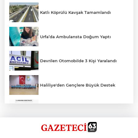
Katlı Köprülü Kavşak Tamamlandı
Urfa’da Ambulansta Doğum Yaptı
Devrilen Otomobilde 3 Kişi Yaralandı
Haliliye'den Gençlere Büyük Destek
Çok Sayıda Ürün Ele Geçirildi
Hikmet Başak’tan Ulaşım Çalışması