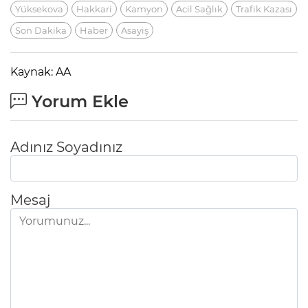
Yüksekova
Hakkari
Kamyon
Acil Sağlık
Trafik Kazası
Son Dakika
Haber
Asayiş
Kaynak: AA
Yorum Ekle
Adınız Soyadınız
Mesaj