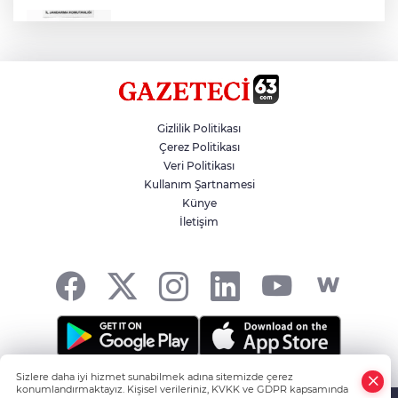
Çok Sayıda Ürün Ele Geçirildi
Hikmet Başak’tan Ulaşım Çalışması
Gizlilik Politikası
Çerez Politikası
Veri Politikası
Atatürk Bulvarında Asfalt Yenileniyor
Kullanım Şartnamesi
Künye
İletişim
Gazze'de Soykırım Devam Ediyor
Sizlere daha iyi hizmet sunabilmek adına sitemizde çerez
Şanlıurfa'nın Haber Noktası... -
HABER YAZILIMI
ve
konumlandırmaktayız. Kişisel verileriniz, KVKK ve GDPR kapsamında