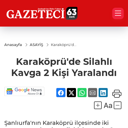
Anasayfa
ASAYİŞ
Karaköprü'de
Silahlı Kavga
2 Kişi
Karaköprü'de Silahlı
Yaralandı
Kavga 2 Kişi Yaralandı
Şanlıurfa'nın Karaköprü ilçesinde iki