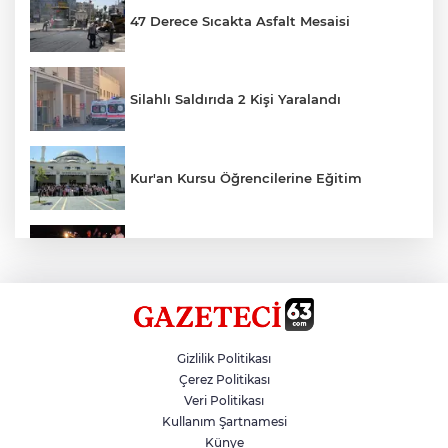
47 Derece Sıcakta Asfalt Mesaisi
Silahlı Saldırıda 2 Kişi Yaralandı
Kur'an Kursu Öğrencilerine Eğitim
Otomobil Eşeğe Çarptı 4 Yaralı
Siverek’te Mahmut Gülel Dönemi
Gizlilik Politikası
Çerez Politikası
Veri Politikası
Filistin Konvoyuna Coşkulu Karşılama
Kullanım Şartnamesi
Künye