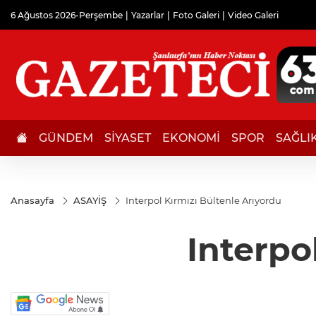
6 Ağustos 2026-Perşembe
Yazarlar
Foto Galeri
Video Galeri
GÜNDEM
SİYASET
EKONOMİ
SPOR
SAĞLI
Anasayfa
ASAYİŞ
Interpol Kırmızı Bültenle Arıyordu
Interpo