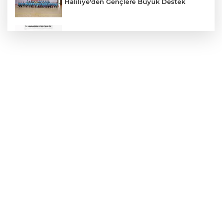
Haliliye'den Gençlere Büyük Destek
Çok Sayıda Ürün Ele Geçirildi
Hikmet Başak’tan Ulaşım Çalışması
Atatürk Bulvarında Asfalt Yenileniyor
Gazze'de Soykırım Devam Ediyor