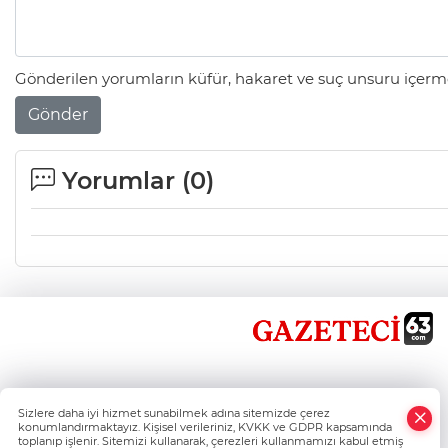
Gönderilen yorumların küfür, hakaret ve suç unsuru içerme
Gönder
Yorumlar (
0
)
×
Sizlere daha iyi hizmet sunabilmek adına sitemizde çerez
Whatsapp
konumlandırmaktayız. Kişisel verileriniz, KVKK ve GDPR kapsamında
toplanıp işlenir. Sitemizi kullanarak, çerezleri kullanmamızı kabul etmiş