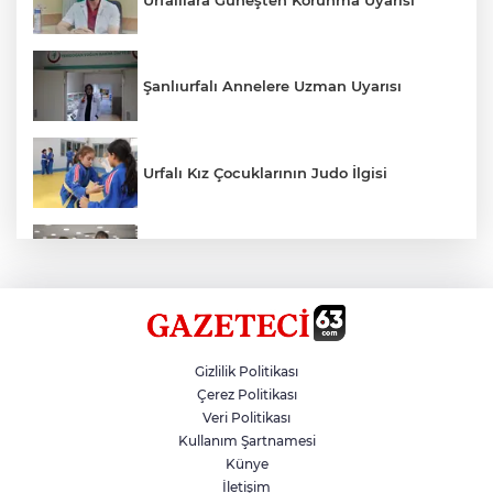
Şanlıurfalı Annelere Uzman Uyarısı
Urfalı Kız Çocuklarının Judo İlgisi
Kırtasiye Ürünlerine Denetim Başladı
Zincirleme Kazada 7 Kişi Yaralandı
Gizlilik Politikası
Çerez Politikası
Veri Politikası
Şanlıurfalı 300 Kadına İstihdam
Kullanım Şartnamesi
Künye
İletişim