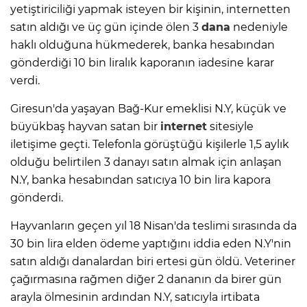
yetiştiriciliği yapmak isteyen bir kişinin, internetten
satın aldığı ve üç gün içinde ölen 3
dana
nedeniyle
haklı olduğuna hükmederek, banka hesabından
gönderdiği 10 bin liralık kaporanın iadesine karar
verdi.
Giresun'da yaşayan Bağ-Kur emeklisi N.Y, küçük ve
büyükbaş hayvan satan bir
internet
sitesiyle
iletişime geçti. Telefonla görüştüğü kişilerle 1,5 aylık
olduğu belirtilen 3 danayı satın almak için anlaşan
N.Y, banka hesabından satıcıya 10 bin lira kapora
gönderdi.
Hayvanların geçen yıl 18 Nisan'da teslimi sırasında da
30 bin lira elden ödeme yaptığını iddia eden N.Y'nin
satın aldığı danalardan biri ertesi gün öldü. Veteriner
çağırmasına rağmen diğer 2 dananın da birer gün
arayla ölmesinin ardından N.Y, satıcıyla irtibata