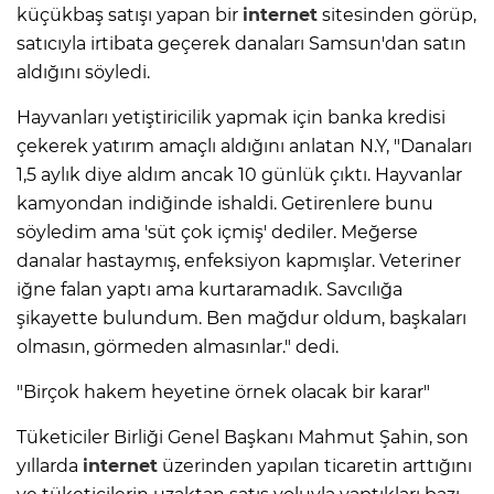
küçükbaş satışı yapan bir
internet
sitesinden görüp,
satıcıyla irtibata geçerek danaları Samsun'dan satın
aldığını söyledi.
Hayvanları yetiştiricilik yapmak için banka kredisi
çekerek yatırım amaçlı aldığını anlatan N.Y, "Danaları
1,5 aylık diye aldım ancak 10 günlük çıktı. Hayvanlar
kamyondan indiğinde ishaldi. Getirenlere bunu
söyledim ama 'süt çok içmiş' dediler. Meğerse
danalar hastaymış, enfeksiyon kapmışlar. Veteriner
iğne falan yaptı ama kurtaramadık. Savcılığa
şikayette bulundum. Ben mağdur oldum, başkaları
olmasın, görmeden almasınlar." dedi.
"Birçok hakem heyetine örnek olacak bir karar"
Tüketiciler Birliği Genel Başkanı Mahmut Şahin, son
yıllarda
internet
üzerinden yapılan ticaretin arttığını