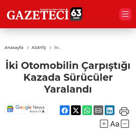
Anasayfa
ASAYİŞ
İki
Otomobilin
Çarpıştığı
İki Otomobilin Çarpıştığı
Kazada
Sürücüler
Yaralandı
Kazada Sürücüler
Yaralandı