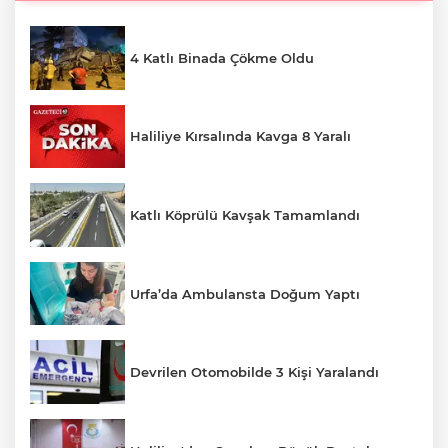
4 Katlı Binada Çökme Oldu
Haliliye Kırsalında Kavga 8 Yaralı
Katlı Köprülü Kavşak Tamamlandı
Urfa’da Ambulansta Doğum Yaptı
Devrilen Otomobilde 3 Kişi Yaralandı