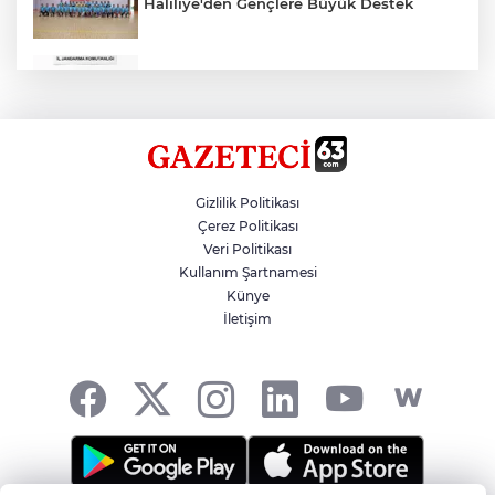
Haliliye'den Gençlere Büyük Destek
Çok Sayıda Ürün Ele Geçirildi
Hikmet Başak’tan Ulaşım Çalışması
Gizlilik Politikası
Çerez Politikası
Veri Politikası
Atatürk Bulvarında Asfalt Yenileniyor
Kullanım Şartnamesi
Künye
İletişim
Gazze'de Soykırım Devam Ediyor