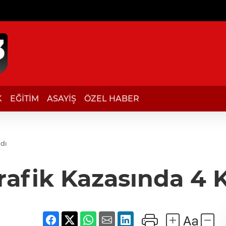
K
EĞİTİM
ASAYİŞ
ÖZEL HABER
ndı
Trafik Kazasında 4 K