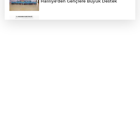
Haliliye'den Gençlere Büyük Destek
Çok Sayıda Ürün Ele Geçirildi
Hikmet Başak’tan Ulaşım Çalışması
Atatürk Bulvarında Asfalt Yenileniyor
Gazze'de Soykırım Devam Ediyor