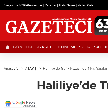
6 Ağustos 2026-Perşembe
Yazarlar
Foto Galeri
Video Galeri
GÜNDEM
SİYASET
EKONOMİ
SPOR
SAĞLI
Anasayfa
ASAYİŞ
Haliliye’de Trafik Kazasında 4 Kişi Yarala
Haliliye’de 