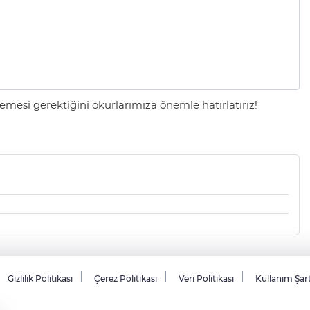
mesi gerektiğini okurlarımıza önemle hatırlatırız!
Gizlilik Politikası
Çerez Politikası
Veri Politikası
Kullanım Şar