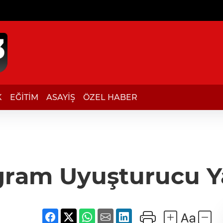
K
EĞİTİM
ASAYİŞ
ÖZEL HABER
ogram Uyuşturucu Y