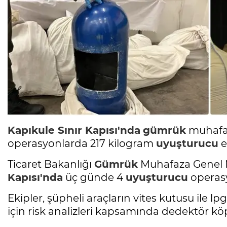
Kapıkule Sınır Kapısı'nda
gümrük
muhafaz
operasyonlarda 217 kilogram
uyuşturucu
e
Ticaret Bakanlığı
Gümrük
Muhafaza Genel 
Kapısı'nda
üç günde 4
uyuşturucu
operasy
Ekipler, şüpheli araçların vites kutusu ile 
için risk analizleri kapsamında dedektör kö