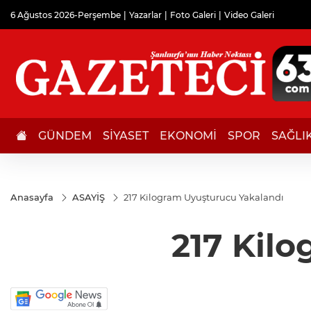
6 Ağustos 2026-Perşembe
Yazarlar
Foto Galeri
Video Galeri
GÜNDEM
SİYASET
EKONOMİ
SPOR
SAĞLI
Anasayfa
ASAYİŞ
217 Kilogram Uyuşturucu Yakalandı
217 Kil