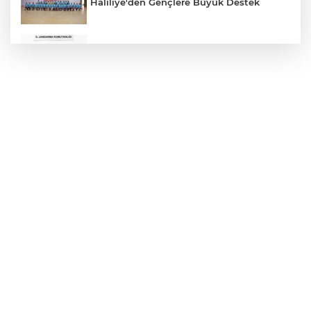
Haliliye'den Gençlere Büyük Destek
Çok Sayıda Ürün Ele Geçirildi
Hikmet Başak’tan Ulaşım Çalışması
Atatürk Bulvarında Asfalt Yenileniyor
Gazze'de Soykırım Devam Ediyor