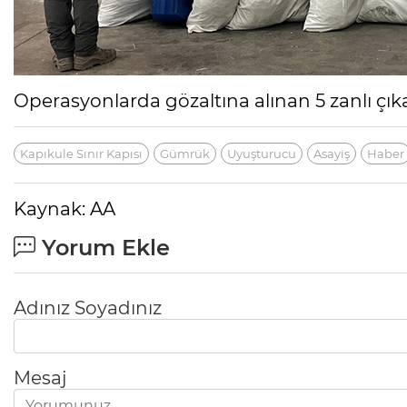
Operasyonlarda gözaltına alınan 5 zanlı çıka
Kapıkule Sınır Kapısı
Gümrük
Uyuşturucu
Asayiş
Haber
Kaynak: AA
Yorum Ekle
Adınız Soyadınız
Mesaj